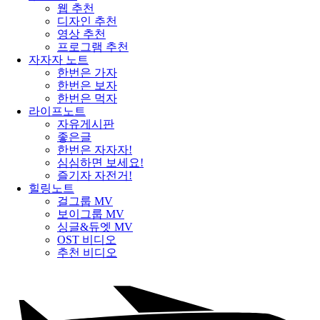
웹 추천
디자인 추천
영상 추천
프로그램 추천
자자자 노트
한번은 가자
한번은 보자
한번은 먹자
라이프노트
자유게시판
좋은글
한번은 자자자!
심심하면 보세요!
즐기자 자전거!
힐링노트
걸그룹 MV
보이그룹 MV
싱글&듀엣 MV
OST 비디오
추천 비디오