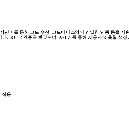
완성, 자연어를 통한 코드 수정, 코드베이스와의 긴밀한 연동 등을 지
 SOC 2 인증을 받았으며, API 키를 통해 사용자 맞춤형 설정이
 적응.