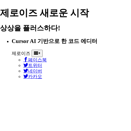
제로이즈 새로운 시작
상상을 플러스하다!
Cursor AI 기반으로 한 코드 에디터
제로이즈
페이스북
트위터
네이버
카카오