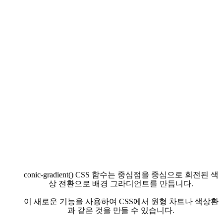
conic-gradient() CSS 함수는 중심점을 중심으로 회전된 색
상 전환으로 배경 그라디언트를 만듭니다.
이 새로운 기능을 사용하여 CSS에서 원형 차트나 색상환
과 같은 것을 만들 수 있습니다.